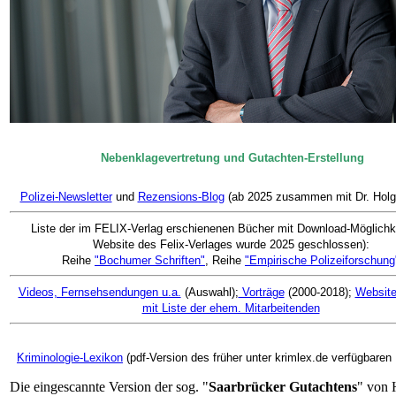
Nebenklagevertretung und Gutachten-Erstellung
Polizei-Newsletter
und
Rezensions-Blog
(ab 2025 zusammen mit Dr. Holg
Liste der im FELIX-Verlag erschienenen Bücher mit Download-Möglichke
Website des Felix-Verlages wurde 2025 geschlossen):
Reihe
"Bochumer Schriften"
,
Reihe
"Empirische Polizeiforschung
Videos, Fernsehsendungen u.a.
(Auswahl);
Vorträge
(2000-2018);
Websit
mit Liste der ehem. Mitarbeitenden
Kriminologie-Lexikon
(pdf-Version des früher unter krimlex.de verfügbaren
Die eingescannte Version der sog. "
Saarbrücker Gutachtens
" von 